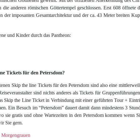
mischen Gottheiten geweiht. Mit der offiziellen Anerkennung des Chri
ie anderen römischen Göttertempel geschlossen. Erst 608 öffnete de
en der imposanten Gesamtarchitektur und der ca. 43 Meter breiten Kup
sene und Kinder durch das Pantheon:
line Tickets für den Petersdom?
enen Skip the line Tickets für den Petersdom sind also eine mittlerwei
Reiseveranstalter sind nichts anderes als Tickets für Gruppenführun
 Skip the Line Ticket in Verbindung mit einer geführten Tour + Eintrit
en. Ein Besuch im “Petersdom” dauert damit dann mindestens 3 Stund
 wo sie gratis und ohne Wartezeiten in den Petersdom kommen wenn Si
ir Sie gern.
ei Morgengrauen