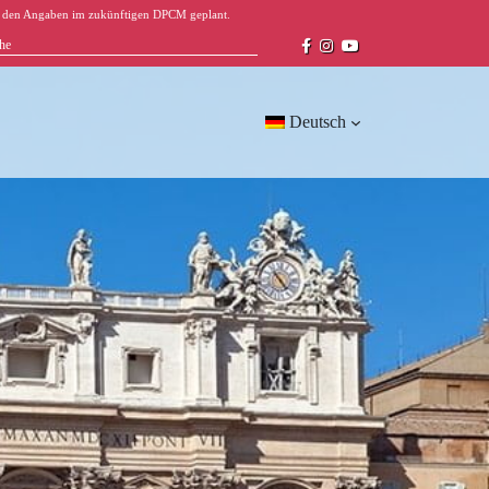
äß den Angaben im zukünftigen DPCM geplant.
Deutsch