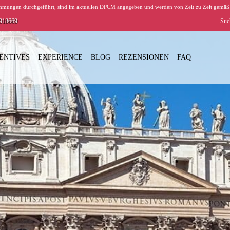
stimmungen durchgeführt, sind im aktuellen DPCM angegeben und werden von Zeit zu Zeit gem
8918669
ENTIVES
EXPERIENCE
BLOG
REZENSIONEN
FAQ