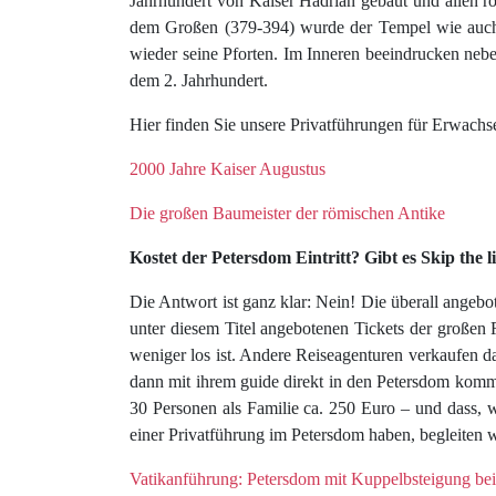
Jahrhundert von Kaiser Hadrian gebaut und allen rö
dem Großen (379-394) wurde der Tempel wie auch d
wieder seine Pforten. Im Inneren beeindrucken neb
dem 2. Jahrhundert.
Hier finden Sie unsere Privatführungen für Erwach
2000 Jahre Kaiser Augustus
Die großen Baumeister der römischen Antike
Kostet der Petersdom Eintritt? Gibt es Skip the 
Die Antwort ist ganz klar: Nein! Die überall angebot
unter diesem Titel angebotenen Tickets der großen 
weniger los ist. Andere Reiseagenturen verkaufen das
dann mit ihrem guide direkt in den Petersdom komm
30 Personen als Familie ca. 250 Euro – und dass,
einer Privatführung im Petersdom haben, begleiten w
Vatikanführung: Petersdom mit Kuppelbsteigung b