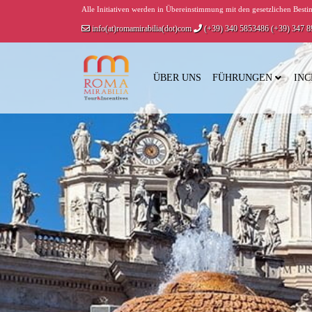
Alle Initiativen werden in Übereinstimmung mit den gesetzlichen Be
info(at)romamirabilia(dot)com
(+39) 340 5853486
(+39) 347 
ÜBER UNS
FÜHRUNGEN
INC