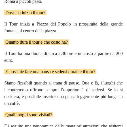
Roma a piccoli passi.
Dove ha inizio il tour?
Il Tour inizia a Piazza del Popolo in prossimità della grande
fontana al centro della piazza.
Quanto dura il tour e che costo ha?
Il Tour ha una durata di circa 2:30 ore e un costo a partire da 200
euro.
E possibie fare una pausa e sedersi durante il tour?
Siamo flessibili quando si tratta di pause. Qua e là, i luoghi che
incontreremo offrono sempre l’opportunità di sedersi. Se lo si
desidera, è possibile inserire una pausa leggermente più lunga in
un caffè.
Quali luoghi sono visitati?
Di seguito una panoramica delle maggiori attrazioni che visiterai