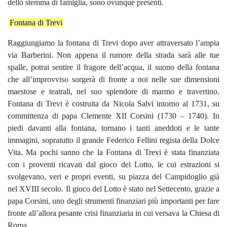
dello stemma di famiglia, sono ovunque presenti.
Fontana di Trevi
Raggiungiamo la fontana di Trevi dopo aver attraversato l’ampia
via Barberini. Non appena il rumore della strada sarà alle tue
spalle, potrai sentire il fragore dell’acqua, il suono della fontana
che all’improvviso sorgerà di fronte a noi nelle sue dimensioni
maestose e teatrali, nel suo splendore di marmo e travertino.
Fontana di Trevi è costruita da Nicola Salvi intorno al 1731, su
committenza di papa Clemente XII Corsini (1730 – 1740). In
piedi davanti alla fontana, tornano i tanti aneddoti e le tante
immagini, sopratutto il grande Federico Fellini regista della Dolce
Vita. Ma pochi sanno che la Fontana di Trevi è stata finanziata
con i proventi ricavati dal gioco del Lotto, le cui estrazioni si
svolgevano, veri e propri eventi, su piazza del Campidoglio già
nel XVIII secolo. Il gioco del Lotto è stato nel Settecento, grazie a
papa Corsini, uno degli strumenti finanziari più importanti per fare
fronte all’allora pesante crisi finanziaria in cui versava la Chiesa di
Roma.