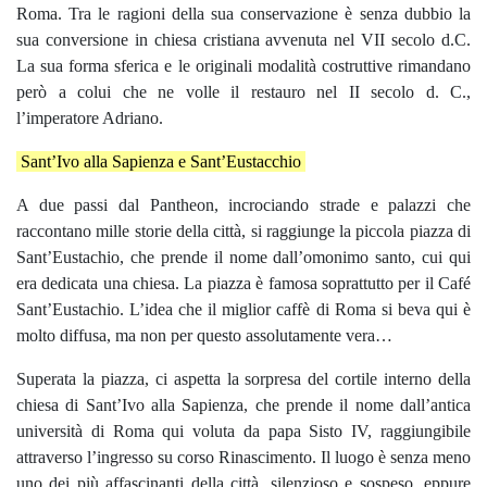
Roma. Tra le ragioni della sua conservazione è senza dubbio la
sua conversione in chiesa cristiana avvenuta nel VII secolo d.C.
La sua forma sferica e le originali modalità costruttive rimandano
però a colui che ne volle il restauro nel II secolo d. C.,
l’imperatore Adriano.
Sant’Ivo alla Sapienza e Sant’Eustacchio
A due passi dal Pantheon, incrociando strade e palazzi che
raccontano mille storie della città, si raggiunge la piccola piazza di
Sant’Eustachio, che prende il nome dall’omonimo santo, cui qui
era dedicata una chiesa. La piazza è famosa soprattutto per il Café
Sant’Eustachio. L’idea che il miglior caffè di Roma si beva qui è
molto diffusa, ma non per questo assolutamente vera…
Superata la piazza, ci aspetta la sorpresa del cortile interno della
chiesa di Sant’Ivo alla Sapienza, che prende il nome dall’antica
università di Roma qui voluta da papa Sisto IV, raggiungibile
attraverso l’ingresso su corso Rinascimento. Il luogo è senza meno
uno dei più affascinanti della città, silenzioso e sospeso, eppure